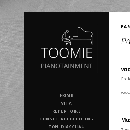
PA
Pa
voc
Prof
TOOMIE
PIANIST AUS BREMEN
www.
HOME
VITA
REPERTOIRE
KÜNSTLERBEGLEITUNG
Mus
TON-DIASCHAU
Zent